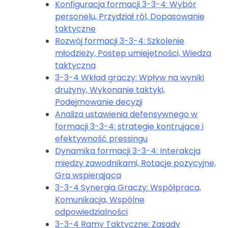
Konfiguracja formacji 3-3-4: Wybór
personelu, Przydział ról, Dopasowanie
taktyczne
Rozwój formacji 3-3-4: Szkolenie
młodzieży, Postęp umiejętności, Wiedza
taktyczna
3-3-4 Wkład graczy: Wpływ na wyniki
drużyny, Wykonanie taktyki,
Podejmowanie decyzji
Analiza ustawienia defensywnego w
formacji 3-3-4: strategie kontrujące i
efektywność pressingu
Dynamika formacji 3-3-4: Interakcja
między zawodnikami, Rotacje pozycyjne,
Gra wspierająca
3-3-4 Synergia Graczy: Współpraca,
Komunikacja, Wspólne
odpowiedzialności
3-3-4 Ramy Taktyczne: Zasady