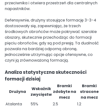
przeciwnika i otwiera przestrzeń dla centralnych
napastników.
Defensywnie, drużyny stosujące formację 3-3-4
dostosowały się, zapewniając, że trzech
środkowych obrońców może pokrywać szerokie
obszary, skutecznie przechodząc do formacji
pięciu obrońców, gdy są pod presją. Ta dualność
pozwala na bardziej odporną obronę,
jednocześnie utrzymując opcje ofensywne, co
czyni ją zrównoważoną formacją.
Analiza statystyczna skuteczności
formacji dzisiaj
Bramki
Bramki
Wskaźnik
Drużyna
zdobyte na
stracone
zwycięstw
mecz
na mecz
Atalanta
55%
2.5
1.2