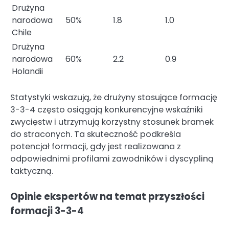
Drużyna
narodowa
50%
1.8
1.0
Chile
Drużyna
narodowa
60%
2.2
0.9
Holandii
Statystyki wskazują, że drużyny stosujące formację
3-3-4 często osiągają konkurencyjne wskaźniki
zwycięstw i utrzymują korzystny stosunek bramek
do straconych. Ta skuteczność podkreśla
potencjał formacji, gdy jest realizowana z
odpowiednimi profilami zawodników i dyscypliną
taktyczną.
Opinie ekspertów na temat przyszłości
formacji 3-3-4