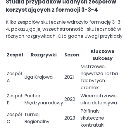
Studia przypadków udanych zespołów
korzystających z formacji 3-3-4
Kilka zespołów skutecznie wdrożyło formację 3-3-
4, pokazując jej wszechstronność i skuteczność w
różnych rozgrywkach. Oto godne uwagi przykłady:
Kluczowe
Zespół
Rozgrywki
Sezon
sukcesy
Mistrzowie,
Zespół
najwyższa liczba
Liga Krajowa
2021
A
zdobytych
bramek
Zespół
Puchar
Wicemistrzowie,
2022
B
Międzynarodowy
silna defensywa
Półfinały,
Zespół
Turniej
2023
skuteczne
C
Regionalny
kontrataki