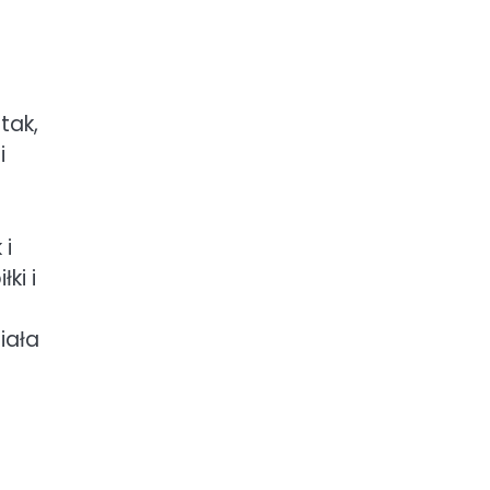
tak,
i
 i
ki i
iała