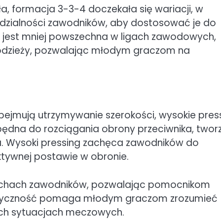
ała, formacja 3-3-4 doczekała się wariacji, w
edzialności zawodników, aby dostosować je do
 jest mniej powszechna w ligach zawodowych,
odzieży, pozwalając młodym graczom na
bejmują utrzymywanie szerokości, wysokie pres
iezbędna do rozciągania obrony przeciwnika, twor
a. Wysoki pressing zachęca zawodników do
aktywnej postawie w obronie.
uchach zawodników, pozwalając pomocnikom
lastyczność pomaga młodym graczom zrozumieć
nych sytuacjach meczowych.