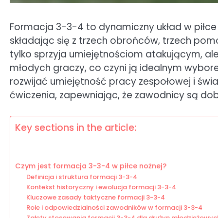
Formacja 3-3-4 to dynamiczny układ w piłce n
składając się z trzech obrońców, trzech pomo
tylko sprzyja umiejętnościom atakującym, al
młodych graczy, co czyni ją idealnym wybo
rozwijać umiejętność pracy zespołowej i ś
ćwiczenia, zapewniając, że zawodnicy są do
Key sections in the article:
Czym jest formacja 3-3-4 w piłce nożnej?
Definicja i struktura formacji 3-3-4
Kontekst historyczny i ewolucja formacji 3-3-4
Kluczowe zasady taktyczne formacji 3-3-4
Role i odpowiedzialności zawodników w formacji 3-3-4
Zalety stosowania formacji 3-3-4 dla drużyn młodzieżowyc