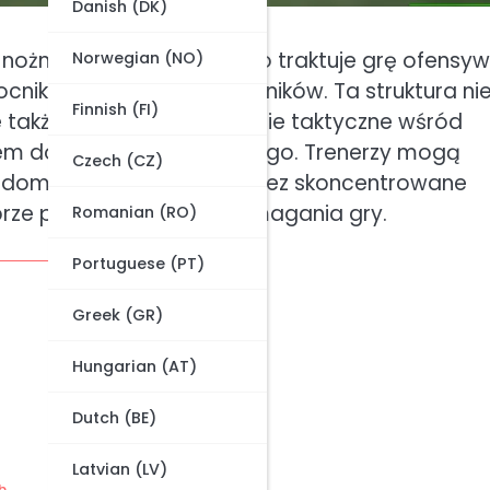
Danish (DK)
ożnej, który priorytetowo traktuje grę ofensyw
Norwegian (NO)
cników i czterech napastników. Ta struktura ni
Finnish (FI)
e także zwiększa zrozumienie taktyczne wśród
rem do treningu rozwojowego. Trenerzy mogą
Czech (CZ)
wiadomość pozycyjną poprzez skoncentrowane
brze przygotowani na wymagania gry.
Romanian (RO)
Portuguese (PT)
Greek (GR)
Hungarian (AT)
Dutch (BE)
Latvian (LV)
h