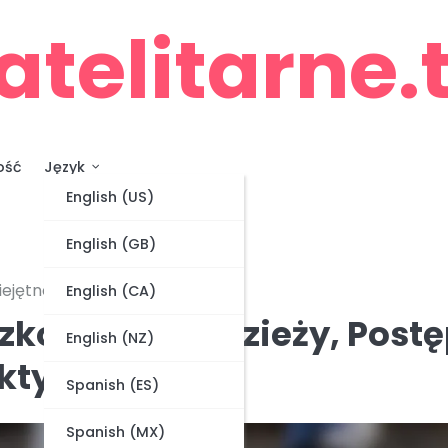
atelitarne.
ość
Język
English (US)
English (GB)
iejętności, Wiedza taktyczna
English (CA)
Szkolenie młodzieży, Post
English (NZ)
aktyczna
Spanish (ES)
Spanish (MX)