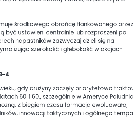
jmuje środkowego obrońcę flankowanego prze
yć ustawieni centralnie lub rozproszeni po
terech napastników zazwyczaj dzieli się na
ymalizując szerokość i głębokość w akcjach
-3-4
wieku, gdy drużyny zaczęły priorytetowo trakt
atach 50. i 60., szczególnie w Ameryce Południ
 nożną. Z biegiem czasu formacja ewoluowała,
ników, innowacji taktycznych i ogólnego temp