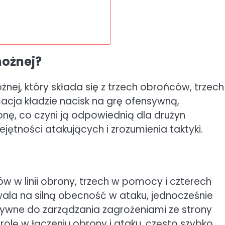
nożnej?
nej, który składa się z trzech obrońców, trzech
cja kładzie nacisk na grę ofensywną,
nę, co czyni ją odpowiednią dla drużyn
jętności atakujących i zrozumienia taktyki.
w w linii obrony, trzech w pomocy i czterech
wala na silną obecność w ataku, jednocześnie
ywne do zarządzania zagrożeniami ze strony
olę w łączeniu obrony i ataku, często szybko