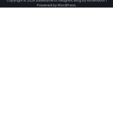
Copyright © 2026
satelitarne.tv
| Magnific Blog by
Ascendoor
|
Powered by
WordPress
.