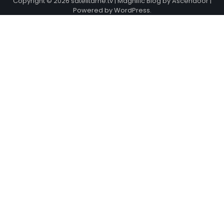
Copyright © 2026
satelitarne.tv
| Magnific Blog by
Ascendoor
|
Powered by
WordPress
.