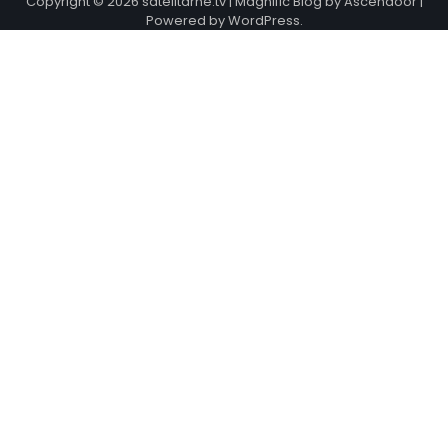
Copyright © 2026
satelitarne.tv
| Magnific Blog by
Ascendoor
|
Powered by
WordPress
.