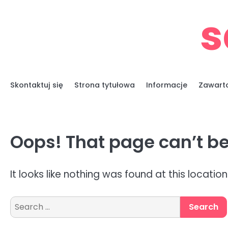
Skip
s
to
content
Skontaktuj się
Strona tytułowa
Informacje
Zawart
Oops! That page can’t be
It looks like nothing was found at this locatio
Search
for: